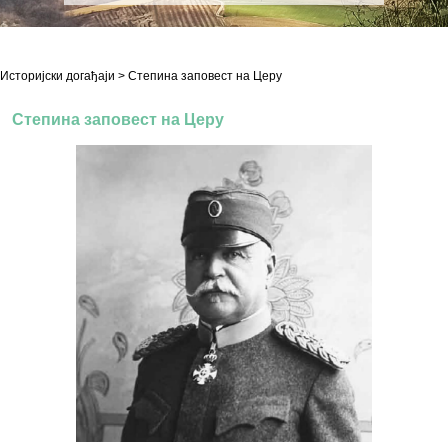
Историјски догађаји
> Степина заповест на Церу
Степина заповест на Церу