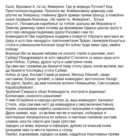
Хало, Врховна! А, ти си, Живојине. Где је војвода Путник? Код
Престолонаследника. Пренеси му: Комбиновану дивизију сам
упутио ка Текеришу, главнину Друге армије према Шапцу, а помоћне
снаге правцем Лешница...Не чујем те, Живојине!... Тутњи
нешто!...Понављам наређење за тобом: шаљеш ми Моравску и
Тимочку дивизију првог позива да формирам Ударну церску групу и
што пре овладам падинама Цера! Разумео сам те!
Команданти! Ово наређење издајем у покрету! Убрзајте кретање ка
Церу и што пре овладајте тригонометром Трајан, превојем Кошутња
стопа и узвишењем Косанин град! Ко ноћас буде имао Цер, имаће
победу.
Војници! Ви на вашим леђима не носите торбе и ранчеве, него
Србију! Придржавајте је што чвршће! Стисните уз ваша срца што
јаче! Ноћас, Србија, другог пута и заветрине нема.
Од свих вас тражима да браните прву стопу Цера, оном жртвом, као
да браните последњу стопу Србије.
Ноћас је Цер, Косово! Сваки је војник, Милош Обилић, сваки
заставник, Бошко Југовић, а сваки командант, крстоносни Лазар!
Не дајте, браћо, да вам поклене колено Немањићко, Светосавско,
Карађорђевско!...
Трубачи! Свирајте збор! Команданти, постројте јединице!
Болничари, изнесите рањенике!
У име Отаџбине и народа српског, ја, ваш командант, ђенерал
Степа, који сам има част да командујем у овој величанственој
борби, изражавам највећу захвалност војницима и официрима
Друге армије, који, уз велике жртве и напоре, победише и
протераше непријатеља из земље, и окитише пуковске заставе
славом, која ће сијати док траје српства!
Заједно са вама, војници и официри, дубоко се клањам оним
јунацима чија су места празна у строју.
Такође, изражавам, заједно са вама, најдубље поштовање према