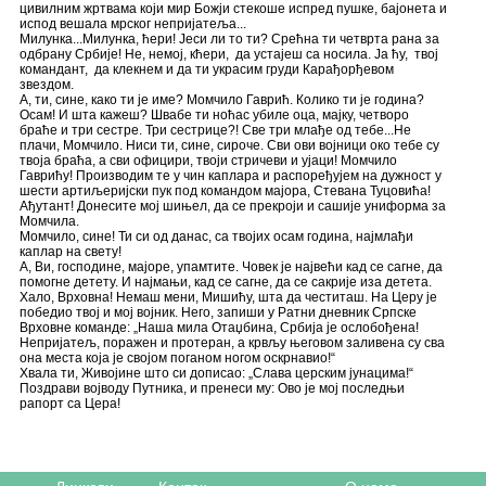
цивилним жртвама који мир Божји стекоше испред пушке, бајонета и
испод вешала мрског непријатеља...
Милунка...Милунка, ћери! Јеси ли то ти? Срећна ти четврта рана за
одбрану Србије! Не, немој, кћери, да устајеш са носила. Ја ћу, твој
командант, да клекнем и да ти украсим груди Карађорђевом
звездом.
А, ти, сине, како ти је име? Момчило Гаврић. Колико ти је година?
Осам! И шта кажеш? Швабе ти ноћас убиле оца, мајку, четворо
браће и три сестре. Три сестрице?! Све три млађе од тебе...Не
плачи, Момчило. Ниси ти, сине, сироче. Сви ови војници око тебе су
твоја браћа, а сви официри, твоји стричеви и ујаци! Момчило
Гаврићу! Производим те у чин каплара и распоређујем на дужност у
шести артиљеријски пук под командом мајора, Стевана Туцовића!
Ађутант! Донесите мој шињел, да се прекроји и сашије униформа за
Момчила.
Момчило, сине! Ти си од данас, са твојих осам година, најмлађи
каплар на свету!
А, Ви, господине, мајоре, упамтите. Човек је највећи кад се сагне, да
помогне детету. И најмањи, кад се сагне, да се сакрије иза детета.
Хало, Врховна! Немаш мени, Мишићу, шта да честиташ. На Церу је
победио твој и мој војник. Него, запиши у Ратни дневник Српске
Врховне команде: „Наша мила Отаџбина, Србија је ослобођена!
Непријатељ, поражен и протеран, а крвљу његовом заливена су сва
она места која је својом поганом ногом оскрнавио!“
Хвала ти, Живојине што си дописао: „Слава церским јунацима!“
Поздрави војводу Путника, и пренеси му: Ово је мој последњи
рапорт са Цера!