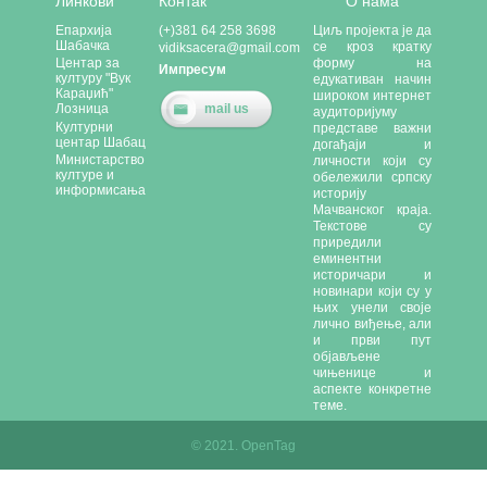
Линкови
Контак
О нама
Епархија
(+)381 64 258 3698
Циљ пројекта је да
Шабачка
се кроз кратку
vidiksacera@gmail.com
форму на
Центар за
Импресум
културу "Вук
едукативан начин
Караџић"
широком интернет
mail us
Лозница
аудиторијуму
Културни
представе важни
центар Шабац
догађаји и
Министарство
личности који су
културе и
обележили српску
информисања
историју
Мачванског краја.
Текстове су
приредили
еминентни
историчари и
новинари који су у
њих унели своје
лично виђење, али
и први пут
објављене
чињенице и
аспекте конкретне
теме.
© 2021. OpenTag