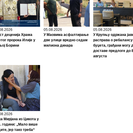
08.2026
05.08.2026
05.08.2026
т деценија Храма
У Маовима асфалтирање
У Крупњу одржана јав
тог пророка Илије у
две улице вредно седам
расправа о ребалансу
њој Борини
милиона динара
буџета, грађани могу 
доставе предлоге до 8
августа
08.2026
а Мирјана из Цикота у
. години: „Мало више
ите, јер тако треба“