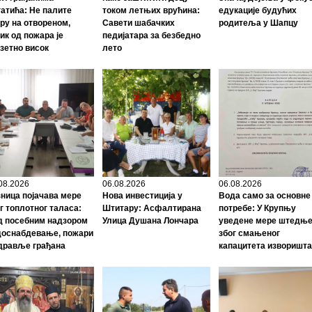
атића: Не палите
током летњих врућина:
едукације будућих
ру на отвореном,
Савети шабачких
родитеља у Шапцу
ик од пожара је
педијатара за безбедно
зетно висок
лето
08.2026
06.08.2026
06.08.2026
ница појачава мере
Нова инвестиција у
Вода само за основне
г топлотног таласа:
Штитару: Асфалтирана
потребе: У Крупњу
д посебним надзором
Улица Душана Лончара
уведене мере штедњ
доснабдевање, пожари
због смањеног
дравље грађана
капацитета изворишта