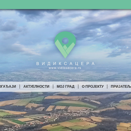
ОГАЂАЈИ
АКТУЕЛНОСТИ
МОЈ ГРАД
О ПРОЈЕКТУ
ПРИЈАТЕ