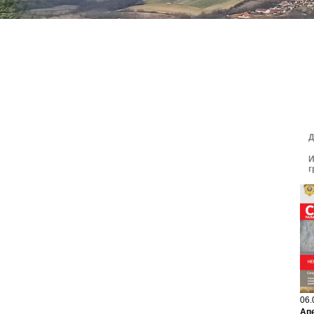
Д
И
г
06.
Ап