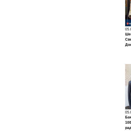
05.
Шес
Све
До
05.
Бак
100
рад