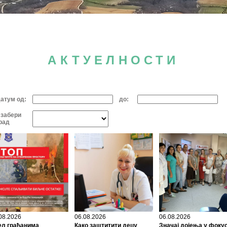
АКТУЕЛНОСТИ
атум од:
до:
забери
рад
08.2026
06.08.2026
06.08.2026
ел грађанима
Како заштитити децу
Значај дојења у фоку