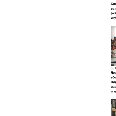
Бог
ват
риз
изу
06.
Лоз
збо
По
во
и з