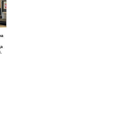
на
да
.