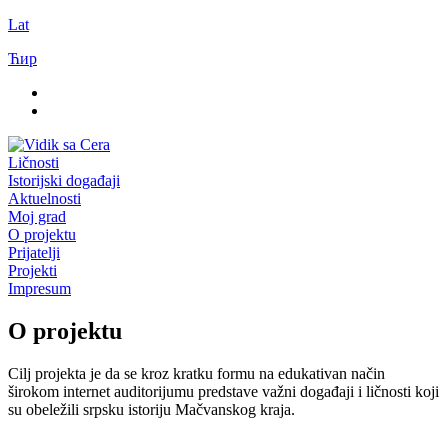
Lat
Ћир
Ličnosti
Istorijski događaji
Aktuelnosti
Moj grad
O projektu
Prijatelji
Projekti
Impresum
O projektu
Cilj projekta je da se kroz kratku formu na edukativan način
širokom internet auditorijumu predstave važni događaji i ličnosti koji
su obeležili srpsku istoriju Mačvanskog kraja.