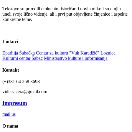
Tekstove su priredili eminentni istoričari i novinari koji su u njih
uneli svoje lično viđenje, ali i prvi put objavljene činjenice i aspekte
konkretne teme.
Linkovi
Eparhija Šabačka
Centar za kulturu "Vuk Karadžić" Loznica
Kulturni centar Šabac
Ministarstvo kulture i informisanja
Kontakt
(+)381 64 258 3698
vidiksacera@gmail.com
Impresum
mail us
O nama