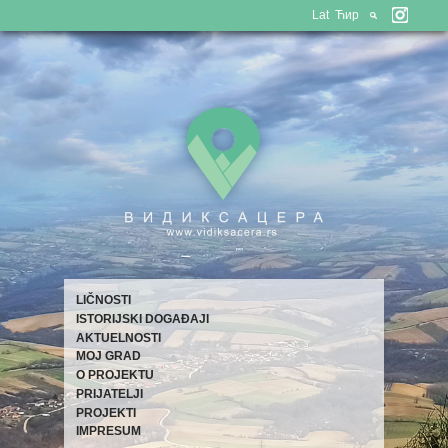
Lat
Ћир
LIČNOSTI
ISTORIJSKI DOGAĐAJI
AKTUELNOSTI
MOJ GRAD
O PROJEKTU
PRIJATELJI
PROJEKTI
IMPRESUM