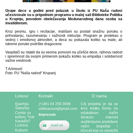
Grupe dece u godini pred polazak u školu iz PU Naša radost
učestvovale su u prigodnom programu u maloj sali Biblioteke Politika
u Krupnju, povodom obeležavanja Međunarodnog dana osoba sa
invaliditetom.
Kroz pesmu, igru i recitacije, mališani su poslali snažnu poruku o
prihvatanju, razumevanju i važnosti inkluzije. Program je protekao u
vedroj i emotivnoj atmosferi, a deca su pokazala koliko su male, ali
iskrene poruke podrške dragocene.
Vaspitači su istakli da su veoma ponosni na učešće dece, njihovu radost
i spremnost da svojim primerom pokažu koliko su empatija i solidarnost
važne vrednosti.
T.Aćimović
Foto: PU "Naša radost" Krupanj
Linkovi
Kontakt
O nama
Eparhija
(+)381 64 258 3698
Cilj projekta je da se
Šabačka
kroz kratku formu na
vidiksacera@gmail.com
edukativan način
Centar za
Impresum
kulturu "Vuk
širokom internet
Karadžić"
auditorijumu predstave
mail us
Loznica
važni događaji i
Kulturni
ličnosti koji su obeležili