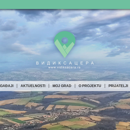
OGAĐAJI
AKTUELNOSTI
MOJ GRAD
O PROJEKTU
PRIJATELJI