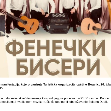
manifestacija koje organizuje Turistička organizacija opštine Bogatić, 26. jula
“.
iće u dvorištu crkve Vaznesenja Gospodnjeg, sa početkom u 21:30 časova. Koncert
emocijama i kvalitetnom muzikom, što će upotpuniti obeležavanje Boja na Dublju.