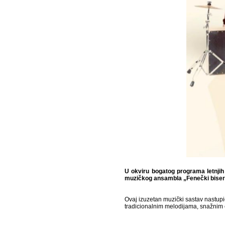
U okviru bogatog programa letnjih 
muzičkog ansambla „Fenečki biseri
Ovaj izuzetan muzički sastav nastup
tradicionalnim melodijama, snažnim 