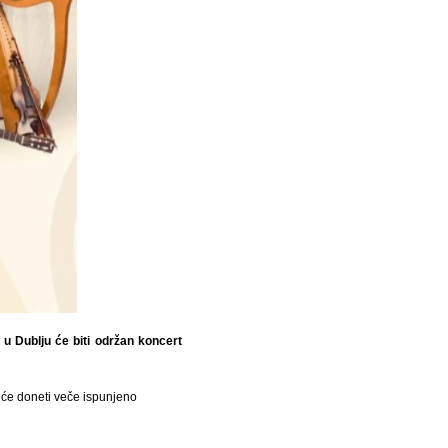
 u Dublju će biti održan koncert
 će doneti veče ispunjeno