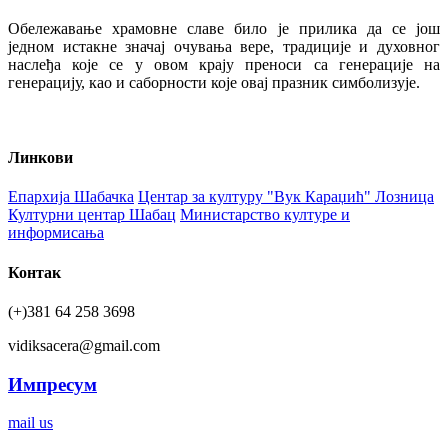
Обележавање храмовне славе било је прилика да се још
једном истакне значај очувања вере, традиције и духовног
наслеђа које се у овом крају преноси са генерације на
генерацију, као и саборности које овај празник симболизује.
Линкови
Епархија Шабачка
Центар за културу "Вук Караџић" Лозница
Културни центар Шабац
Министарство културе и
информисања
Контак
(+)381 64 258 3698
vidiksacera@gmail.com
Импресум
mail us