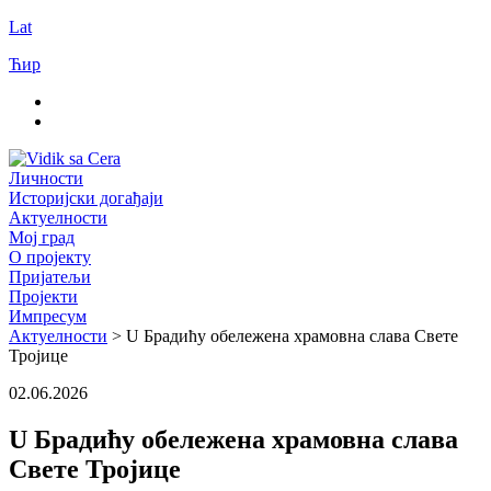
Lat
Ћир
Личности
Историјски догађаји
Актуелности
Мој град
О пројекту
Пријатељи
Пројекти
Импресум
Актуелности
> U Брадићу обележена храмовна слава Свете
Тројице
02.06.2026
U Брадићу обележена храмовна слава
Свете Тројице