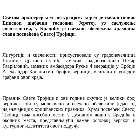
Светом архијерејском литургијом, којом је началствовао
Епископ шабачки господин Јеротеј, уз саслужење
свештенства, у Брадићу је свечано обележена храмовна
слава посвећена Светој Тројици.
Литургији и свечаности присуствовали су градоначелница
Лознице Драгана Лукић, заменик градоначелника Петар
Гавриловић, заменик амбасадора Руске Федерације у Србији
Александар Конанихин, бројни верници, мештани и угледни
грађани овог краја.
Празник Свете Тројице и ове године окупио је велики број
верника који су молитвено и свечано обележили један од
најзначајнијих хришћанских празника. Храм посвећен Светој
Тројици има посебно место у духовном животу Брадића и
околних места, представљајући важан ослонац верског и
културног идентитета овог подручја.